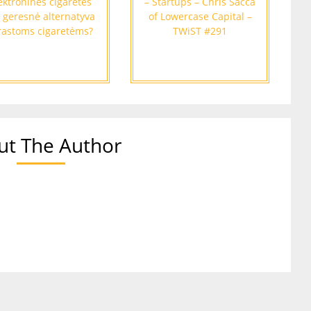
ektroninės cigaretės
– Startups – Chris Sacca
 geresnė alternatyva
of Lowercase Capital –
rastoms cigaretėms?
TWiST #291
ut The Author