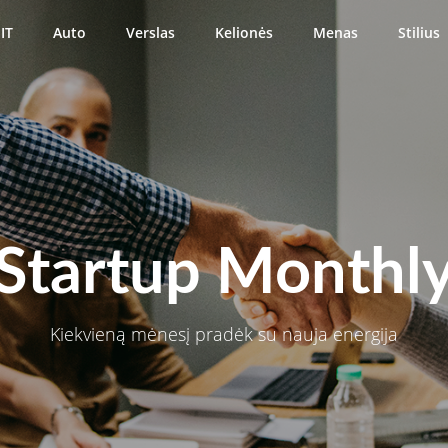
IT
Auto
Verslas
Kelionės
Menas
Stilius
Startup Monthl
Kiekvieną mėnesį pradėk su nauja energija