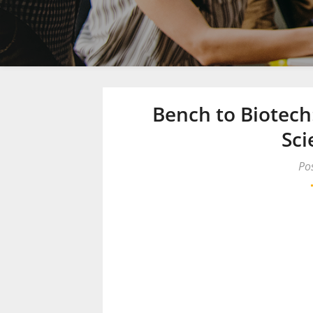
Bench to Biotech:
Sci
Po