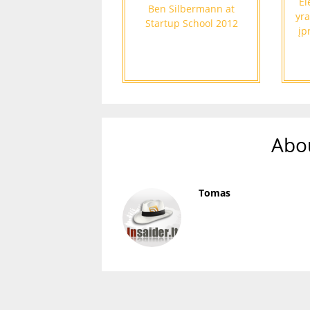
El
Ben Silbermann at
yra
Startup School 2012
įp
Abo
Tomas