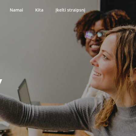
Namai
Kita
Įkelti straipsnį
y