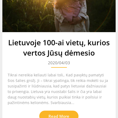
Lietuvoje 100-ai vietų, kurios
vertos Jūsų dėmesio
2020/04/03
Tikrai nereikia keliauti labai toli,. Kad pavyktų pamatyti
šios šalies grožį. Ji – tikrai ypatinga, tik reikia mokėti su ja
susipažinti ir liūdniausia, kad patys lietuviai dažniausiai
to privengia. Lietuva yra nuostabi šalis ir čia yra labai
daug nuostabių vietų, kurios puikiai tinka ir poilsiui ir
pažintinėms kelionėms. Svarbiausia...
Read More