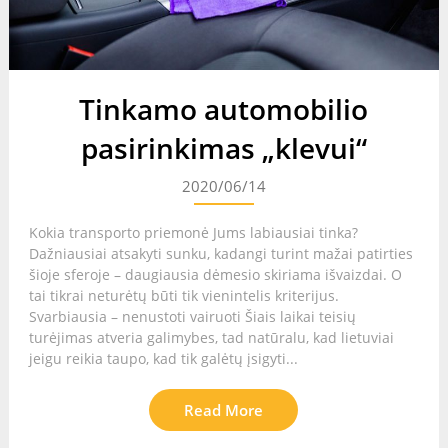
Tinkamo automobilio
pasirinkimas „klevui“
2020/06/14
Kokia transporto priemonė Jums labiausiai tinka?
Dažniausiai atsakyti sunku, kadangi turint mažai patirties
šioje sferoje – daugiausia dėmesio skiriama išvaizdai. O
tai tikrai neturėtų būti tik vienintelis kriterijus.
Svarbiausia – nenustoti vairuoti Šiais laikai teisių
turėjimas atveria galimybes, tad natūralu, kad lietuviai
jeigu reikia taupo, kad tik galėtų įsigyti...
Read More