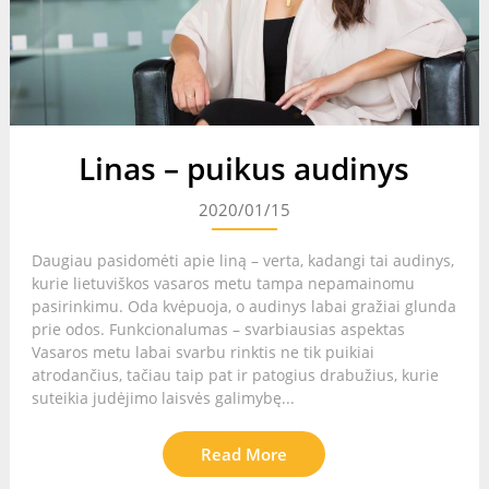
Linas – puikus audinys
2020/01/15
Daugiau pasidomėti apie liną – verta, kadangi tai audinys,
kurie lietuviškos vasaros metu tampa nepamainomu
pasirinkimu. Oda kvėpuoja, o audinys labai gražiai glunda
prie odos. Funkcionalumas – svarbiausias aspektas
Vasaros metu labai svarbu rinktis ne tik puikiai
atrodančius, tačiau taip pat ir patogius drabužius, kurie
suteikia judėjimo laisvės galimybę...
Read More