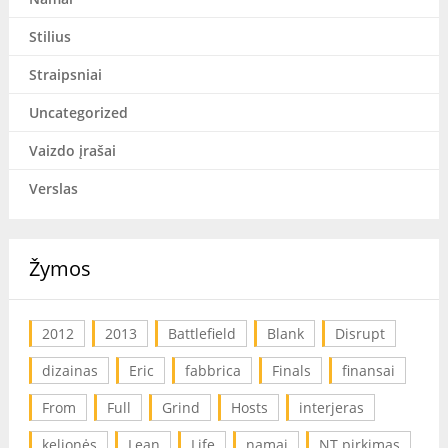
Stilius
Straipsniai
Uncategorized
Vaizdo įrašai
Verslas
Žymos
2012
2013
Battlefield
Blank
Disrupt
dizainas
Eric
fabbrica
Finals
finansai
From
Full
Grind
Hosts
interjeras
kelionės
Lean
Life
namai
NT pirkimas