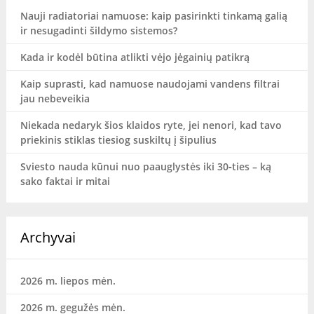
Nauji radiatoriai namuose: kaip pasirinkti tinkamą galią
ir nesugadinti šildymo sistemos?
Kada ir kodėl būtina atlikti vėjo jėgainių patikrą
Kaip suprasti, kad namuose naudojami vandens filtrai
jau nebeveikia
Niekada nedaryk šios klaidos ryte, jei nenori, kad tavo
priekinis stiklas tiesiog suskiltų į šipulius
Sviesto nauda kūnui nuo paauglystės iki 30‑ties – ką
sako faktai ir mitai
Archyvai
2026 m. liepos mėn.
2026 m. gegužės mėn.