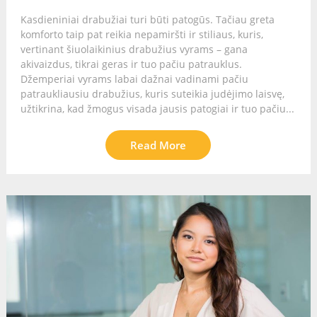
Kasdieniniai drabužiai turi būti patogūs. Tačiau greta
komforto taip pat reikia nepamiršti ir stiliaus, kuris,
vertinant šiuolaikinius drabužius vyrams – gana
akivaizdus, tikrai geras ir tuo pačiu patrauklus.
Džemperiai vyrams labai dažnai vadinami pačiu
patraukliausiu drabužius, kuris suteikia judėjimo laisvę,
užtikrina, kad žmogus visada jausis patogiai ir tuo pačiu...
Read More