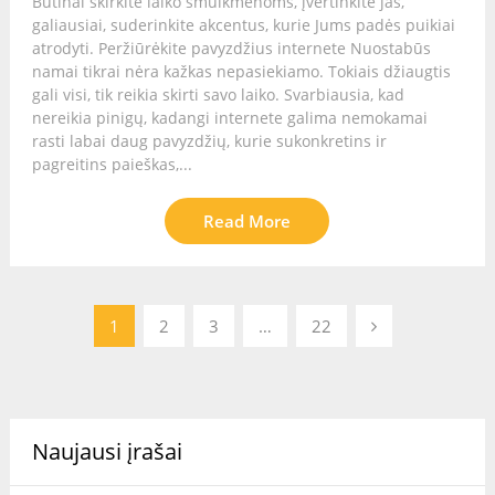
Būtinai skirkite laiko smulkmenoms, įvertinkite jas,
galiausiai, suderinkite akcentus, kurie Jums padės puikiai
atrodyti. Peržiūrėkite pavyzdžius internete Nuostabūs
namai tikrai nėra kažkas nepasiekiamo. Tokiais džiaugtis
gali visi, tik reikia skirti savo laiko. Svarbiausia, kad
nereikia pinigų, kadangi internete galima nemokamai
rasti labai daug pavyzdžių, kurie sukonkretins ir
pagreitins paieškas,...
Read More
Įrašų
1
2
3
…
22
puslapiavimas
Naujausi įrašai