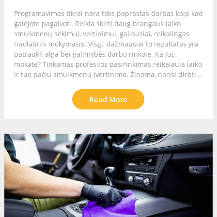
Programavimas tikrai nėra toks paprastas darbas kaip kad
galėjote pagalvoti. Reikia skirti daug brangaus laiko
smulkmenų sekimui, vertinimui, galiausiai, reikalingas
nuolatinis mokymasis. Visgi, dažniausiai to rezultatas yra
patraukli alga bei galimybės darbo rinkoje. Ką Jūs
mokate? Tinkamas profesijos pasirinkimas reikalauja laiko
ir tuo pačiu smulkmenų įvertinimo. Žinoma, norisi dirbti...
Read More