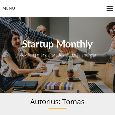
Skip
MENU
to
content
Startup Monthly
Kiekvieną mėnesį pradėk su nauja energija
Autorius:
Tomas