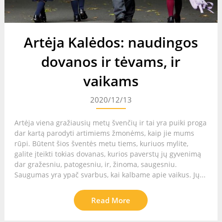
Artėja Kalėdos: naudingos
dovanos ir tėvams, ir
vaikams
2020/12/13
Artėja viena gražiausių metų švenčių ir tai yra puiki proga
dar kartą parodyti artimiems žmonėms, kaip jie mums
rūpi. Būtent šios šventės metu tiems, kuriuos mylite,
galite įteikti tokias dovanas, kurios paverstų jų gyvenimą
dar gražesniu, patogesniu, ir, žinoma, saugesniu.
Saugumas yra ypač svarbus, kai kalbame apie vaikus. Jų...
Read More