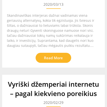
2020/03/13
Skandinaviškas interjeras dažnai vadinamas viena
geriausių alternatyvų, kokia tik egzistuoja. Jis šviesus ir
šiltas, o dažniausiai to lietuviams labai trūksta. Skonis
draugų neturi Gyventi skoninguose namuose nori visi,
tačiau dažniausiai tokių namų sukūrimas reikalauja ir
laiko, ir investicijų. Suprantama, kad daugelis nori kuo
daugiau sutaupyti, tačiau mėgautis puikiu rezultatu....
Read More
Vyriški džemperiai internetu
– pagal kiekvieno poreikius
2020/02/29