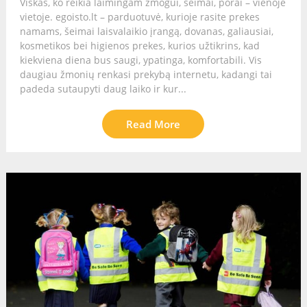
Viskas, ko reikia laimingam žmogui, šeimai, porai – vienoje
vietoje. egoisto.lt – parduotuvė, kurioje rasite prekes
namams, šeimai laisvalaikio įrangą, dovanas, galiausiai,
kosmetikos bei higienos prekes, kurios užtikrins, kad
kiekviena diena bus saugi, ypatinga, komfortabili. Vis
daugiau žmonių renkasi prekybą internetu, kadangi tai
padeda sutaupyti daug laiko ir kur...
Read More