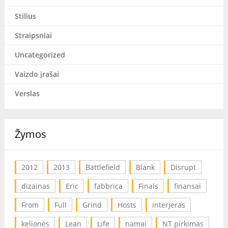
Stilius
Straipsniai
Uncategorized
Vaizdo įrašai
Verslas
Žymos
2012
2013
Battlefield
Blank
Disrupt
dizainas
Eric
fabbrica
Finals
finansai
From
Full
Grind
Hosts
interjeras
kelionės
Lean
Life
namai
NT pirkimas