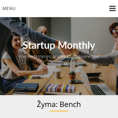
Skip
MENU
to
content
Startup Monthly
Kiekvieną mėnesį pradėk su nauja energija
Žyma:
Bench