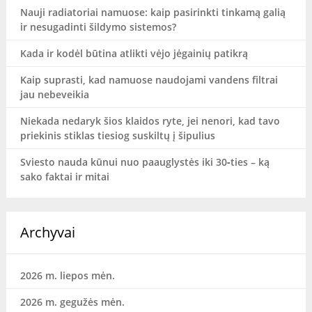
Nauji radiatoriai namuose: kaip pasirinkti tinkamą galią
ir nesugadinti šildymo sistemos?
Kada ir kodėl būtina atlikti vėjo jėgainių patikrą
Kaip suprasti, kad namuose naudojami vandens filtrai
jau nebeveikia
Niekada nedaryk šios klaidos ryte, jei nenori, kad tavo
priekinis stiklas tiesiog suskiltų į šipulius
Sviesto nauda kūnui nuo paauglystės iki 30‑ties – ką
sako faktai ir mitai
Archyvai
2026 m. liepos mėn.
2026 m. gegužės mėn.