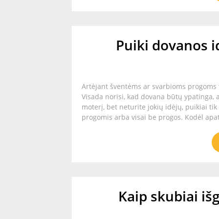
Puiki dovanos id
Artėjant šventėms ar svarbioms progoms t
Visada norisi, kad dovana būtų ypatinga, a
moterį, bet neturite jokių idėjų, puikiai ti
progomis arba visai be progos. Kodėl apatin
Kaip skubiai iš