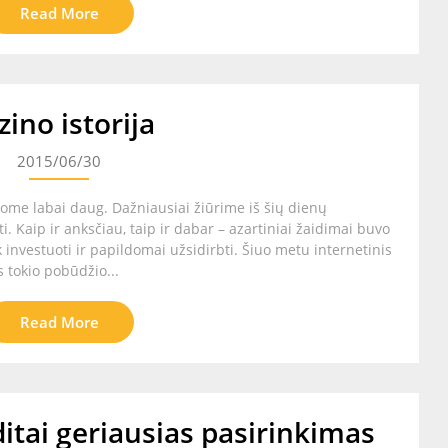
Read More
zino istorija
2015/06/30
inome labai daug. Dažniausiai žiūrime iš šių dienų
 Kaip ir anksčiau, taip ir dabar – azartiniai žaidimai buvo
ek investuoti ir papildomai užsidirbti. Šiuo metu internetinis
 tokio pobūdžio...
Read More
itai geriausias pasirinkimas