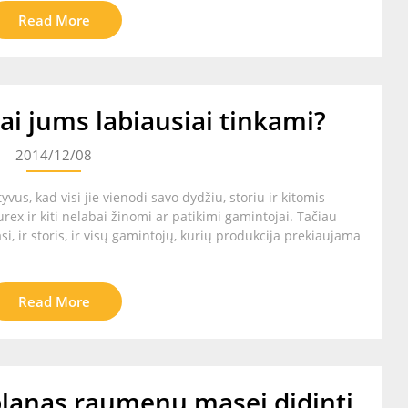
Read More
ai jums labiausiai tinkami?
2014/12/08
vus, kad visi jie vienodi savo dydžiu, storiu ir kitomis
urex ir kiti nelabai žinomi ar patikimi gamintojai. Tačiau
riasi, ir storis, ir visų gamintojų, kurių produkcija prekiaujama
Read More
planas raumenų masei didinti