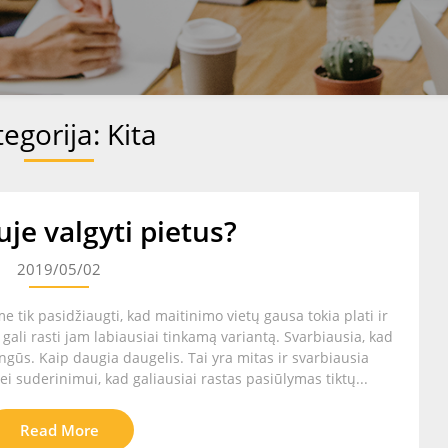
tegorija:
Kita
uje valgyti pietus?
2019/05/02
me tik pasidžiaugti, kad maitinimo vietų gausa tokia plati ir
s gali rasti jam labiausiai tinkamą variantą. Svarbiausia, kad
angūs. Kaip daugia daugelis. Tai yra mitas ir svarbiausia
bei suderinimui, kad galiausiai rastas pasiūlymas tiktų...
Read More