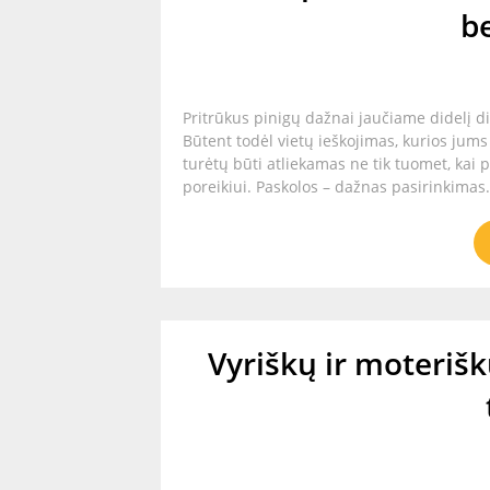
b
Pritrūkus pinigų dažnai jaučiame didelį d
Būtent todėl vietų ieškojimas, kurios jums 
turėtų būti atliekamas ne tik tuomet, kai 
poreikiui. Paskolos – dažnas pasirinkimas.
Vyriškų ir moterišk