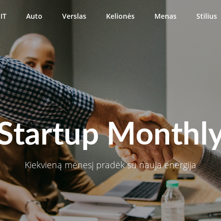
IT
Auto
Verslas
Kelionės
Menas
Stilius
Startup Monthl
Kiekvieną mėnesį pradėk su nauja energija