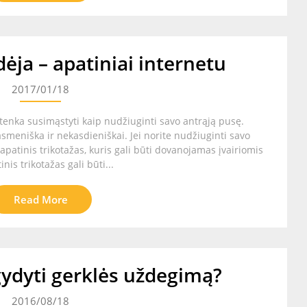
ėja – apatiniai internetu
2017/01/18
enka susimąstyti kaip nudžiuginti savo antrąją pusę.
smeniška ir nekasdieniškai. Jei norite nudžiuginti savo
k apatinis trikotažas, kuris gali būti dovanojamas įvairiomis
is trikotažas gali būti...
Read More
gydyti gerklės uždegimą?
2016/08/18