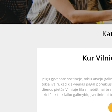
Ka
Kur Vilni
Jeigu gyvenate sostinėje, tokiu atveju gali
tokia įvairi, kad kiekvienas pagal poreikiu
dienos pietūs Vilniuje tikrai nebūtinai br
skiri šiek tiek laiko galimybių įvertinimui 