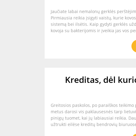
Jaučiate labai nemalonų gerklės perštėjimą
Pirmiausia reikia įsigyti vaistų, kurie kov
sistemą bei ilsėtis. Kaip gydyti gerklės u
kovoja su bakterijomis ir įveikia jas vos p
Kreditas, dėl kur
Greitosios paskolos, po paraiškos teikimo 
metus darosi vis paklausesnės tarp lietuvi
pinigų tuomet, kai jų labiausiai reikia. Da
užtrukti eilėse kreditų bendrovių biuruose