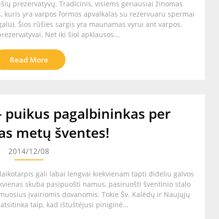
 rūšių prezervatyvų. Tradicinis, visiems geriausiai žinomas
as, kuris yra varpos formos apvalkalas su rezervuaru spermai
galu). Šios rūšies sargis yra maunamas vyrui ant varpos.
rezervatyvai. Net iki šiol apklausos...
Read More
– puikus pagalbininkas per
ias metų šventes!
2014/12/08
aikotarpis gali labai lengvai kiekvienam tapti dideliu galvos
vienas skuba pasipuošti namus, pasiruošti šventinio stalo
imuosius įvairiomis dovanomis. Tokie Šv. Kalėdų ir Naujųjų
tsitinka taip, kad ištuštėjusi piniginė...