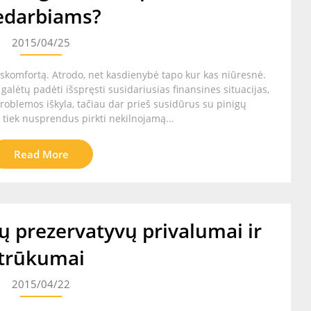
edarbiams?
2015/04/25
iskomfortą. Atrodo, net kasdienybė tapo kur kas niūresnė.
galėtų padėti išspręsti susidariusias finansines situacijas,
problemos iškyla, tačiau dar prieš susidūrus su pinigų
 tiek nusprendus pirkti nekilnojamą...
Read More
ų prezervatyvų privalumai ir
trūkumai
2015/04/22