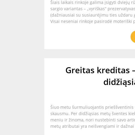
Šiais laikais rinkoje galima įsigyti dviejų
sargio variantas – „vyriškas“ prezervatyv
(dažniausiai su susiaurėjimu ties uždaru 
Visai neseniai rinkoje pasirodė moteriški p
Greitas kreditas 
didžiąs
Šiuo metu šurmuliuojantis prieššventinis l
skausmu. Per didžiąsias metų šventes kiek
meniu ir žinoma, nori nustebinti savo art
metų atributai yra neišvengiami ir dažnai a