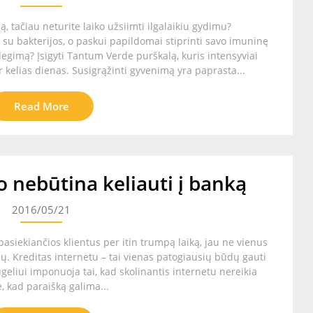
, tačiau neturite laiko užsiimti ilgalaikiu gydimu?
os su bakterijos, o paskui papildomai stiprinti savo imuninę
ždegimą? Įsigyti Tantum Verde purškalą, kuris intensyviai
er kelias dienas. Susigrąžinti gyvenimą yra paprasta...
Read More
io nebūtina keliauti į banką
2016/05/21
pasiekiančios klientus per itin trumpą laiką, jau ne vienus
ų. Kreditas internetu – tai vienas patogiausių būdų gauti
ugeliui imponuoja tai, kad skolinantis internetu nereikia
, kad paraišką galima...