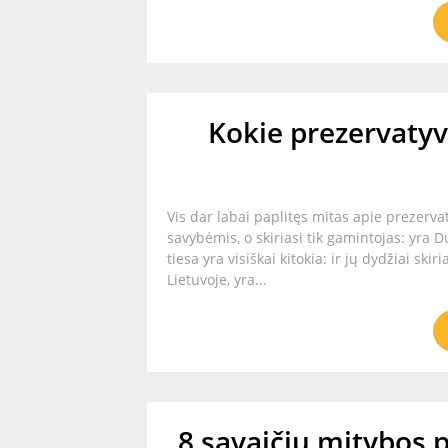
Kokie prezervatyv
Vis dar labai paplitęs mitas apie prezervaty
savybėmis, o skiriasi tik gamintojas: yra D
tiesa yra visiškai kitokia: ir jų dydžiai ski
Lietuvoje, yra...
8 savaičių mitybos 