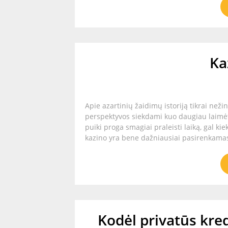
Ka
Apie azartinių žaidimų istoriją tikrai než
perspektyvos siekdami kuo daugiau laimėti.
puiki proga smagiai praleisti laiką, gal ki
kazino yra bene dažniausiai pasirenkamas
Kodėl privatūs kred