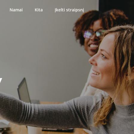
Namai
Kita
Įkelti straipsnį
y