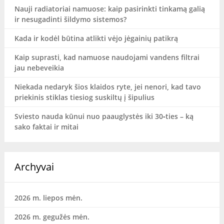
Nauji radiatoriai namuose: kaip pasirinkti tinkamą galią
ir nesugadinti šildymo sistemos?
Kada ir kodėl būtina atlikti vėjo jėgainių patikrą
Kaip suprasti, kad namuose naudojami vandens filtrai
jau nebeveikia
Niekada nedaryk šios klaidos ryte, jei nenori, kad tavo
priekinis stiklas tiesiog suskiltų į šipulius
Sviesto nauda kūnui nuo paauglystės iki 30‑ties – ką
sako faktai ir mitai
Archyvai
2026 m. liepos mėn.
2026 m. gegužės mėn.