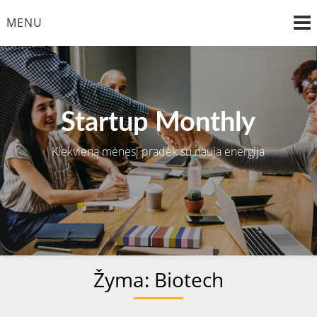
Skip
MENU
to
content
Startup Monthly
Kiekvieną mėnesį pradėk su nauja energija
Žyma:
Biotech