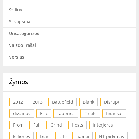
Stilius
Straipsniai
Uncategorized
Vaizdo įrašai
Verslas
Žymos
2012
2013
Battlefield
Blank
Disrupt
dizainas
Eric
fabbrica
Finals
finansai
From
Full
Grind
Hosts
interjeras
kelionės
Lean
Life
namai
NT pirkimas