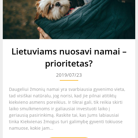
Lietuviams nuosavi namai –
prioritetas?
2019/07/23
Daugeliui žmonių namai yra svarbiausia gyvenimo vieta,
tad visiškai natūralu, jog norisi, kad jie pilnai atitiktų
kiekvieno asmens poreikius. Ir tikrai gali, tik reikia skirti
laiko smulkmenoms ir galiausiai investuoti laiko į
geriausią pasirinkimą. Raskite tai, kas Jums labiausiai
tinka Kiekvienas žmogus turi galimybę gyventi tokiuose
namuose, kokie jam...