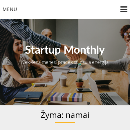
Skip
MENU
to
content
Startup Monthly
Kiekvieną mėnesį pradėk su nauja energija
Žyma:
namai