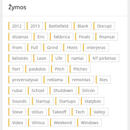
Žymos
2012
2013
Battlefield
Blank
Disrupt
dizainas
Eric
fabbrica
Finals
finansai
From
Full
Grind
Hosts
interjeras
kelionės
Lean
Life
namai
NT pirkimas
Part
paskolos
Pitch
Pitches
prezervatyvai
reklama
remontas
Ries
rubai
School
Shutdown
Silicon
Sounds
Startup
Startups
statybos
Steve
stilius
Takeoff
Tech
Valley
Video
Vilnius
Weekend
Windows