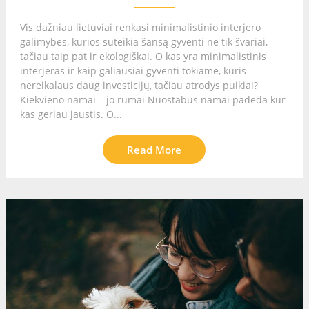
Vis dažniau lietuviai renkasi minimalistinio interjero
galimybes, kurios suteikia šansą gyventi ne tik švariai,
tačiau taip pat ir ekologiškai. O kas yra minimalistinis
interjeras ir kaip galiausiai gyventi tokiame, kuris
nereikalaus daug investicijų, tačiau atrodys puikiai?
Kiekvieno namai – jo rūmai Nuostabūs namai padeda kur
kas geriau jaustis. O...
Read More