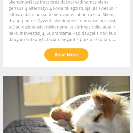
Skandinaviškas interjeras dažnai vadinamas viena
geriausių alternatyvų, kokia tik egzistuoja. Jis šviesus ir
šiltas, o dažniausiai to lietuviams labai trūksta. Skonis
draugų neturi Gyventi skoninguose namuose nori visi,
tačiau dažniausiai tokių namų sukūrimas reikalauja ir
laiko, ir investicijų. Suprantama, kad daugelis nori kuo
daugiau sutaupyti, tačiau mėgautis puikiu rezultatu....
Read More