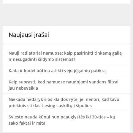
Naujausi įrašai
Nauji radiatoriai namuose: kaip pasirinkti tinkamą galią
ir nesugadinti šildymo sistemos?
Kada ir kodėl būtina atlikti vėjo jėgainių patikrą
Kaip suprasti, kad namuose naudojami vandens filtrai
jau nebeveikia
Niekada nedaryk šios klaidos ryte, jei nenori, kad tavo
priekinis stiklas tiesiog suskiltų į šipulius
Sviesto nauda kūnui nuo paauglystės iki 30‑ties – ką
sako faktai ir mitai