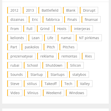
2012
2013
Battlefield
Blank
Disrupt
dizainas
Eric
fabbrica
Finals
finansai
From
Full
Grind
Hosts
interjeras
kelionės
Lean
Life
namai
NT pirkimas
Part
paskolos
Pitch
Pitches
prezervatyvai
reklama
remontas
Ries
rubai
School
Shutdown
Silicon
Sounds
Startup
Startups
statybos
Steve
stilius
Takeoff
Tech
Valley
Video
Vilnius
Weekend
Windows