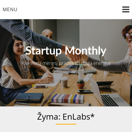
Skip
MENU
to
content
Startup Monthly
Kiekvieną mėnesį pradėk su nauja energija
Žyma:
EnLabs*