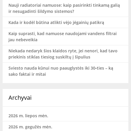
Nauji radiatoriai namuose: kaip pasirinkti tinkamą galią
ir nesugadinti šildymo sistemos?
Kada ir kodėl būtina atlikti vėjo jėgainių patikrą
Kaip suprasti, kad namuose naudojami vandens filtrai
jau nebeveikia
Niekada nedaryk šios klaidos ryte, jei nenori, kad tavo
priekinis stiklas tiesiog suskiltų į šipulius
Sviesto nauda kūnui nuo paauglystės iki 30‑ties – ką
sako faktai ir mitai
Archyvai
2026 m. liepos mėn.
2026 m. gegužės mėn.