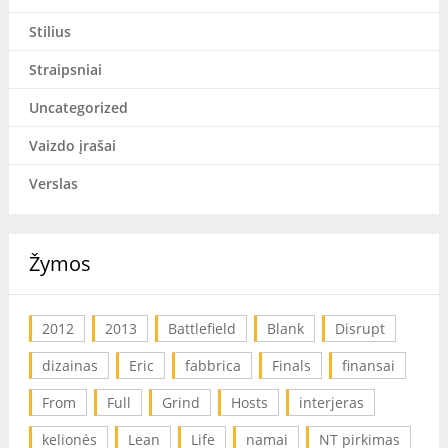
Stilius
Straipsniai
Uncategorized
Vaizdo įrašai
Verslas
Žymos
2012
2013
Battlefield
Blank
Disrupt
dizainas
Eric
fabbrica
Finals
finansai
From
Full
Grind
Hosts
interjeras
kelionės
Lean
Life
namai
NT pirkimas