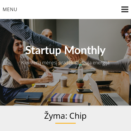
Skip
MENU
to
content
Startup Monthly
Kiekvieną mėnesį pradėk su nauja energija
Žyma:
Chip