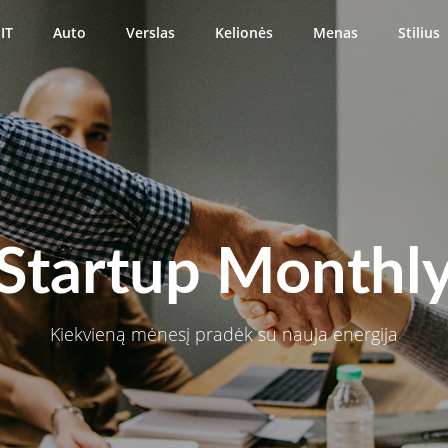
IT
Auto
Verslas
Kelionės
Menas
Stilius
Startup Monthl
Kiekvieną mėnesį pradėk su nauja energija