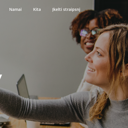
Namai
Kita
Įkelti straipsnį
y