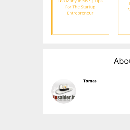
Too Many Ideas? | Tips
For The Startup
S
Entrepreneur
Abo
Tomas