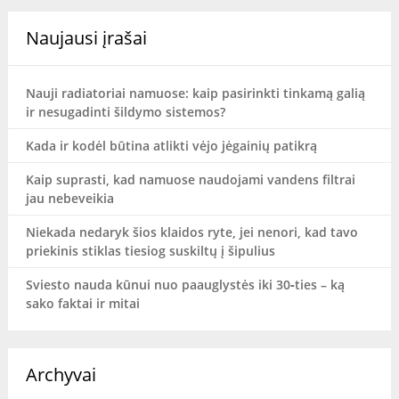
Naujausi įrašai
Nauji radiatoriai namuose: kaip pasirinkti tinkamą galią
ir nesugadinti šildymo sistemos?
Kada ir kodėl būtina atlikti vėjo jėgainių patikrą
Kaip suprasti, kad namuose naudojami vandens filtrai
jau nebeveikia
Niekada nedaryk šios klaidos ryte, jei nenori, kad tavo
priekinis stiklas tiesiog suskiltų į šipulius
Sviesto nauda kūnui nuo paauglystės iki 30‑ties – ką
sako faktai ir mitai
Archyvai