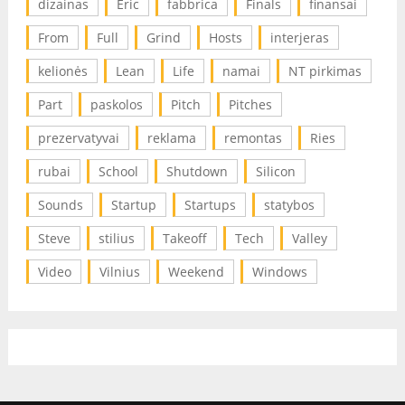
dizainas
Eric
fabbrica
Finals
finansai
From
Full
Grind
Hosts
interjeras
kelionės
Lean
Life
namai
NT pirkimas
Part
paskolos
Pitch
Pitches
prezervatyvai
reklama
remontas
Ries
rubai
School
Shutdown
Silicon
Sounds
Startup
Startups
statybos
Steve
stilius
Takeoff
Tech
Valley
Video
Vilnius
Weekend
Windows