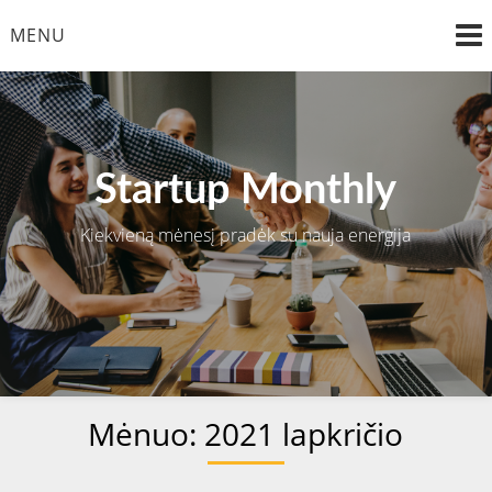
Skip
MENU
to
content
Startup Monthly
Kiekvieną mėnesį pradėk su nauja energija
Mėnuo:
2021 lapkričio