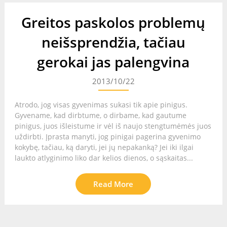
Greitos paskolos problemų
neišsprendžia, tačiau
gerokai jas palengvina
2013/10/22
Atrodo, jog visas gyvenimas sukasi tik apie pinigus.
Gyvename, kad dirbtume, o dirbame, kad gautume
pinigus, juos išleistume ir vėl iš naujo stengtumėmės juos
uždirbti. Įprasta manyti, jog pinigai pagerina gyvenimo
kokybę, tačiau, ką daryti, jei jų nepakanką? Jei iki ilgai
laukto atlyginimo liko dar kelios dienos, o sąskaitas...
Read More