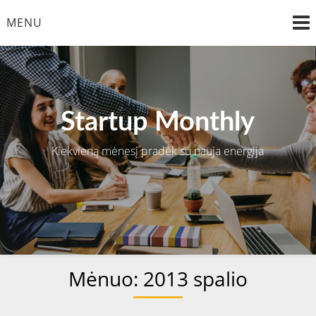
Skip
MENU
to
content
Startup Monthly
Kiekvieną mėnesį pradėk su nauja energija
Mėnuo:
2013 spalio