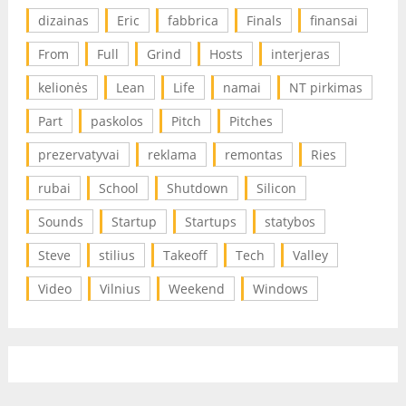
dizainas
Eric
fabbrica
Finals
finansai
From
Full
Grind
Hosts
interjeras
kelionės
Lean
Life
namai
NT pirkimas
Part
paskolos
Pitch
Pitches
prezervatyvai
reklama
remontas
Ries
rubai
School
Shutdown
Silicon
Sounds
Startup
Startups
statybos
Steve
stilius
Takeoff
Tech
Valley
Video
Vilnius
Weekend
Windows