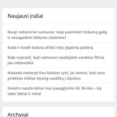
Naujausi įrašai
Nauji radiatoriai namuose: kaip pasirinkti tinkamą galią
ir nesugadinti šildymo sistemos?
Kada ir kodėl būtina atlikti vėjo jėgainių patikrą
Kaip suprasti, kad namuose naudojami vandens filtrai
jau nebeveikia
Niekada nedaryk šios klaidos ryte, jei nenori, kad tavo
priekinis stiklas tiesiog suskiltų į šipulius
Sviesto nauda kūnui nuo paauglystės iki 30‑ties – ką
sako faktai ir mitai
Archyvai