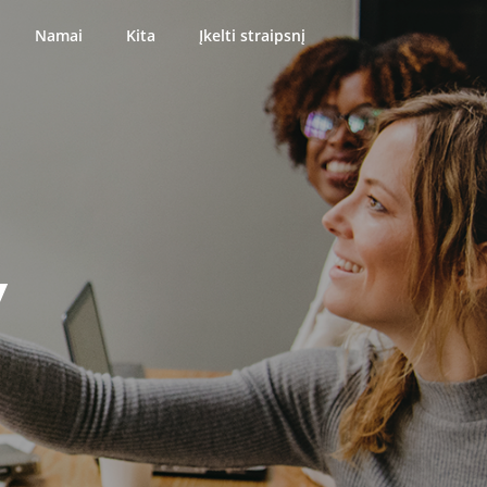
Namai
Kita
Įkelti straipsnį
y