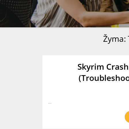
Žyma:
Skyrim Crash 
(Troubleshoo
...