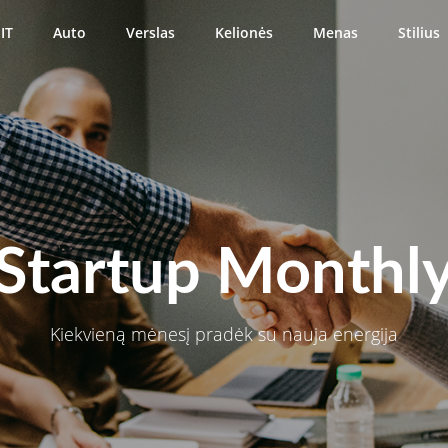
IT
Auto
Verslas
Kelionės
Menas
Stilius
Startup Monthl
Kiekvieną mėnesį pradėk su nauja energija