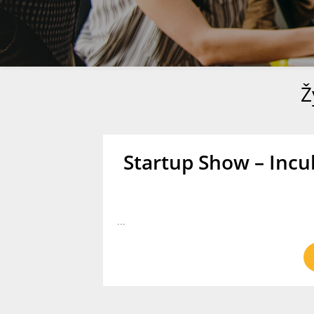
Ž
Startup Show – Incu
...