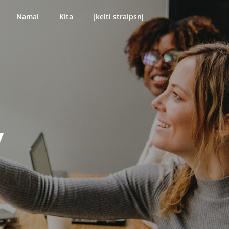
Namai
Kita
Įkelti straipsnį
y