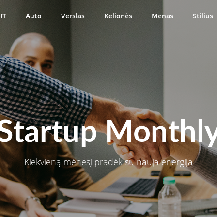
IT
Auto
Verslas
Kelionės
Menas
Stilius
Startup Monthl
Kiekvieną mėnesį pradėk su nauja energija