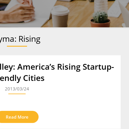
yma:
Rising
ley: America’s Rising Startup-
iendly Cities
2013/03/24
Read More