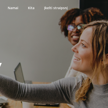
Namai
Kita
Įkelti straipsnį
y