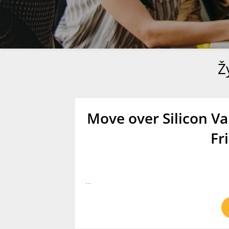
Ž
Move over Silicon Val
Fr
...