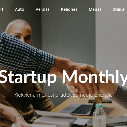
IT
Auto
Verslas
Kelionės
Menas
Stilius
Startup Monthl
Kiekvieną mėnesį pradėk su nauja energija