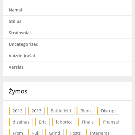
Namai
Stilius
Straipsniai
Uncategorized
Vaizdo įrašai
Verslas
Žymos
2012
2013
Battlefield
Blank
Disrupt
dizainas
Eric
fabbrica
Finals
finansai
From
Full
Grind
Hosts
interjeras