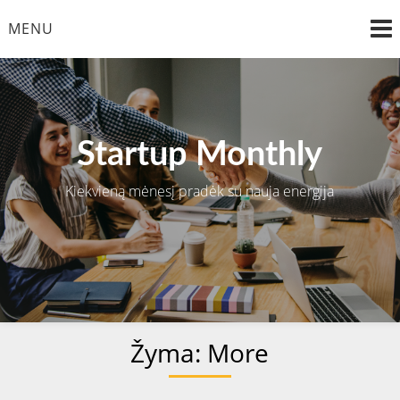
Skip
MENU
to
content
Startup Monthly
Kiekvieną mėnesį pradėk su nauja energija
Žyma:
More