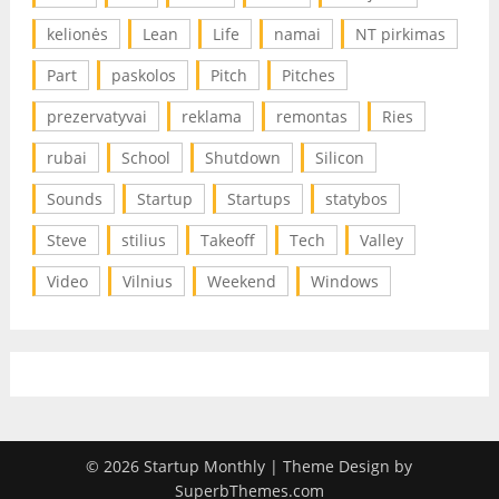
kelionės
Lean
Life
namai
NT pirkimas
Part
paskolos
Pitch
Pitches
prezervatyvai
reklama
remontas
Ries
rubai
School
Shutdown
Silicon
Sounds
Startup
Startups
statybos
Steve
stilius
Takeoff
Tech
Valley
Video
Vilnius
Weekend
Windows
© 2026 Startup Monthly
| Theme Design by
SuperbThemes.com