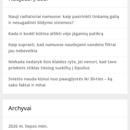
Nauji radiatoriai namuose: kaip pasirinkti tinkamą galią
ir nesugadinti šildymo sistemos?
Kada ir kodėl būtina atlikti vėjo jėgainių patikrą
Kaip suprasti, kad namuose naudojami vandens filtrai
jau nebeveikia
Niekada nedaryk šios klaidos ryte, jei nenori, kad tavo
priekinis stiklas tiesiog suskiltų į šipulius
Sviesto nauda kūnui nuo paauglystės iki 30‑ties – ką
sako faktai ir mitai
Archyvai
2026 m. liepos mėn.