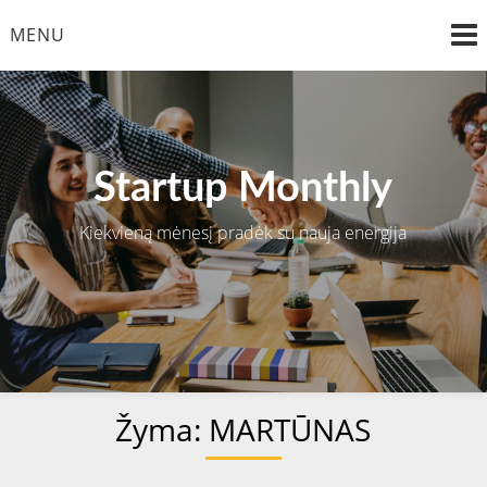
Skip
MENU
to
content
Startup Monthly
Kiekvieną mėnesį pradėk su nauja energija
Žyma:
MARTŪNAS