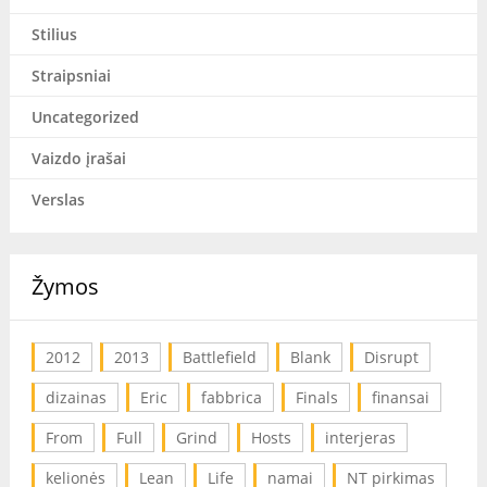
Stilius
Straipsniai
Uncategorized
Vaizdo įrašai
Verslas
Žymos
2012
2013
Battlefield
Blank
Disrupt
dizainas
Eric
fabbrica
Finals
finansai
From
Full
Grind
Hosts
interjeras
kelionės
Lean
Life
namai
NT pirkimas