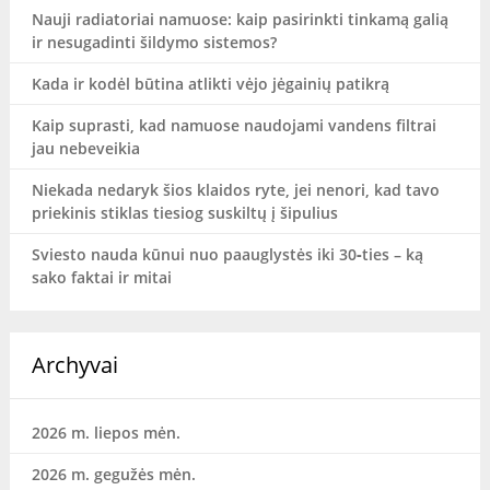
Nauji radiatoriai namuose: kaip pasirinkti tinkamą galią
ir nesugadinti šildymo sistemos?
Kada ir kodėl būtina atlikti vėjo jėgainių patikrą
Kaip suprasti, kad namuose naudojami vandens filtrai
jau nebeveikia
Niekada nedaryk šios klaidos ryte, jei nenori, kad tavo
priekinis stiklas tiesiog suskiltų į šipulius
Sviesto nauda kūnui nuo paauglystės iki 30‑ties – ką
sako faktai ir mitai
Archyvai
2026 m. liepos mėn.
2026 m. gegužės mėn.