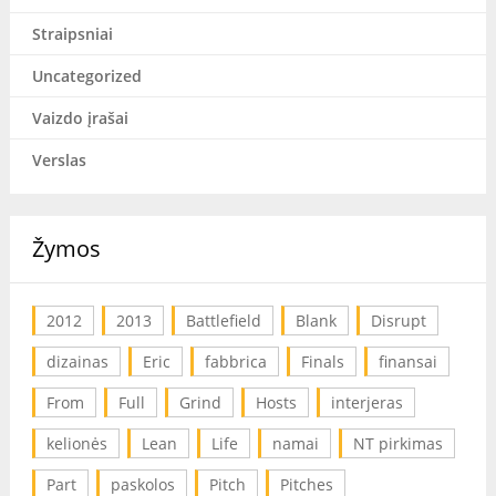
Straipsniai
Uncategorized
Vaizdo įrašai
Verslas
Žymos
2012
2013
Battlefield
Blank
Disrupt
dizainas
Eric
fabbrica
Finals
finansai
From
Full
Grind
Hosts
interjeras
kelionės
Lean
Life
namai
NT pirkimas
Part
paskolos
Pitch
Pitches