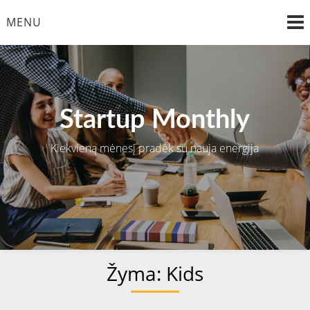
Skip
MENU
to
content
Startup Monthly
Kiekvieną mėnesį pradėk su nauja energija
Žyma:
Kids