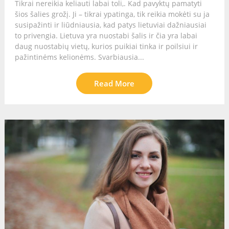
Tikrai nereikia keliauti labai toli,. Kad pavyktų pamatyti
šios šalies grožį. Ji – tikrai ypatinga, tik reikia mokėti su ja
susipažinti ir liūdniausia, kad patys lietuviai dažniausiai
to privengia. Lietuva yra nuostabi šalis ir čia yra labai
daug nuostabių vietų, kurios puikiai tinka ir poilsiui ir
pažintinėms kelionėms. Svarbiausia...
Read More