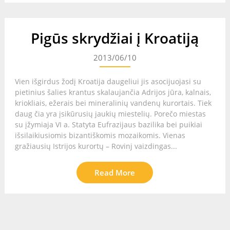
Pigūs skrydžiai į Kroatiją
2013/06/10
Vien išgirdus žodį Kroatija daugeliui jis asocijuojasi su
pietinius šalies krantus skalaujančia Adrijos jūra, kalnais,
kriokliais, ežerais bei mineralinių vandenų kurortais. Tiek
daug čia yra įsikūrusių jaukių miestelių. Porečo miestas
su įžymiaja VI a. Statyta Eufrazijaus bazilika bei puikiai
išsilaikiusiomis bizantiškomis mozaikomis. Vienas
gražiausių Istrijos kurortų – Rovinj vaizdingas...
Read More