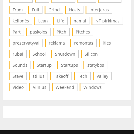
From
Full
Grind
Hosts
interjeras
kelionės
Lean
Life
namai
NT pirkimas
Part
paskolos
Pitch
Pitches
prezervatyvai
reklama
remontas
Ries
rubai
School
Shutdown
Silicon
Sounds
Startup
Startups
statybos
Steve
stilius
Takeoff
Tech
Valley
Video
Vilnius
Weekend
Windows