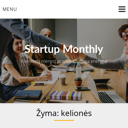
Skip
MENU
to
content
Startup Monthly
Kiekvieną mėnesį pradėk su nauja energija
Žyma:
kelionės