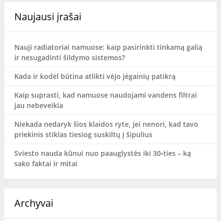
Naujausi įrašai
Nauji radiatoriai namuose: kaip pasirinkti tinkamą galią
ir nesugadinti šildymo sistemos?
Kada ir kodėl būtina atlikti vėjo jėgainių patikrą
Kaip suprasti, kad namuose naudojami vandens filtrai
jau nebeveikia
Niekada nedaryk šios klaidos ryte, jei nenori, kad tavo
priekinis stiklas tiesiog suskiltų į šipulius
Sviesto nauda kūnui nuo paauglystės iki 30‑ties – ką
sako faktai ir mitai
Archyvai