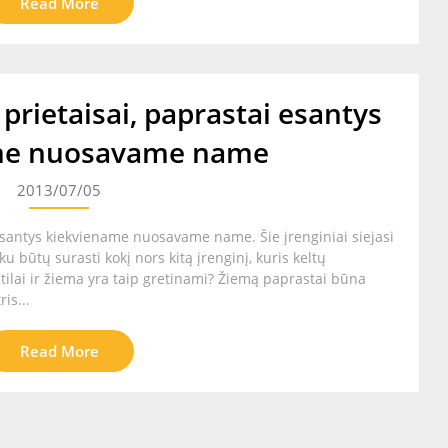
Read More
o prietaisai, paprastai esantys
me nuosavame name
2013/07/05
i esantys kiekviename nuosavame name. Šie įrenginiai siejasi
u būtų surasti kokį nors kitą įrenginį, kuris keltų
tilai ir žiema yra taip gretinami? Žiemą paprastai būna
ris...
Read More