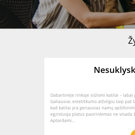
Ž
Nesuklyski
Dabartinėje rinkoje siūlomi katilai – labai
Galiausiai, estetiškumo atžvilgiu taip pat
kad katilai yra geriausias namų apšiltini
egzistuoja platus pasirinkimas ne visada
Aptardami...