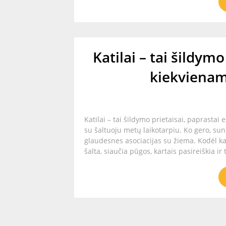
Katilai – tai šildym
kiekviena
Katilai – tai šildymo prietaisai, paprasta
su šaltuoju metų laikotarpiu. Ko gero, sunk
glaudesnes asociacijas su žiema. Kodėl ka
šalta, siaučia pūgos, kartais pasireiškia ir t