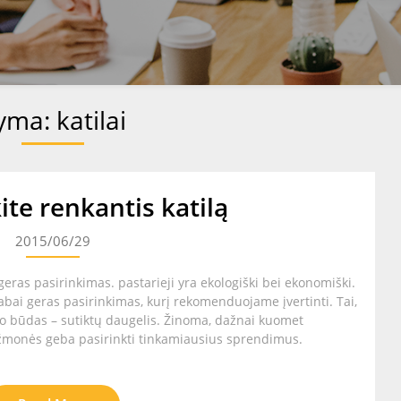
yma:
katilai
te renkantis katilą
2015/06/29
 geras pasirinkimas. pastarieji yra ekologiški bei ekonomiški.
 labai geras pasirinkimas, kurį rekomenduojame įvertinti. Tai,
mo būdas – sutiktų daugelis. Žinoma, dažnai kuomet
 žmonės geba pasirinkti tinkamiausius sprendimus.