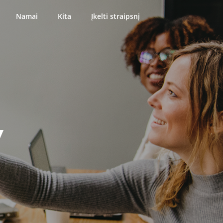
Namai
Kita
Įkelti straipsnį
y