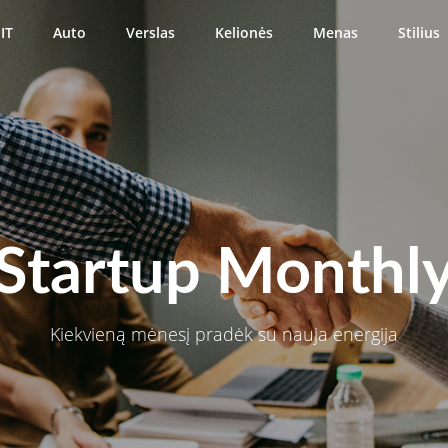
IT
Auto
Verslas
Kelionės
Menas
Stilius
Startup Monthl
Kiekvieną mėnesį pradėk su nauja energija