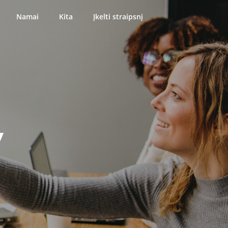
Namai
Kita
Įkelti straipsnį
y