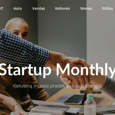
IT
Auto
Verslas
Kelionės
Menas
Stilius
Startup Monthl
Kiekvieną mėnesį pradėk su nauja energija