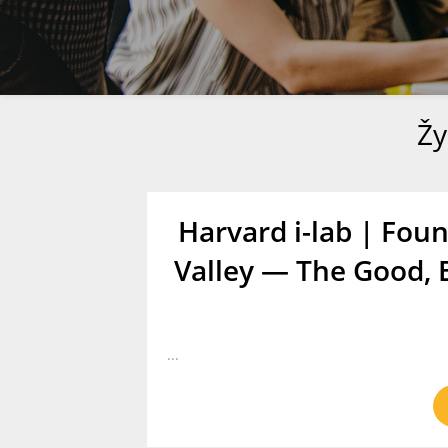
Ž
Harvard i-lab | Foun
Valley — The Good, 
...