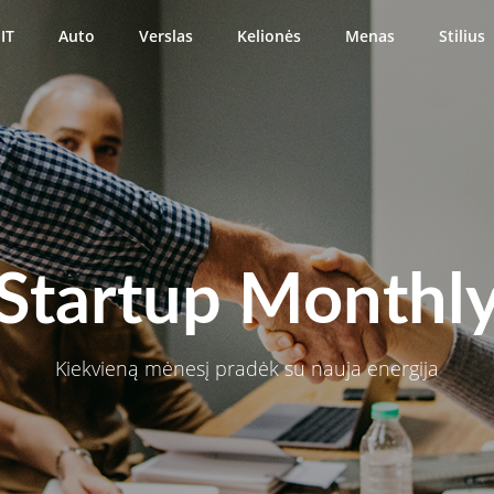
IT
Auto
Verslas
Kelionės
Menas
Stilius
Startup Monthl
Kiekvieną mėnesį pradėk su nauja energija