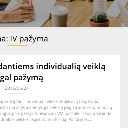
ma:
IV pažyma
dantiems individualią veiklą
gal pažymą
2016/05/24
ę veiklą tai – individuali veikla. Mokesčių inspekcija
irbti norintys asmenys gali veiklą įregistruoti kelių minučių
jungus prie paskyros, esančios VMI portale, iškart atsiranda
idualios veiklos registravimo formą. Po formos...