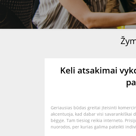
Žy
Keli atsakimai vyk
pa
Geriausias būdas greitai įteisinti komercin
akcentuoja, kad dabar visi savarankiškai d
bėgyje. Tam tiesiog reikia interneto. Prisi
nuorodos, per kurias galima pateikti indiv