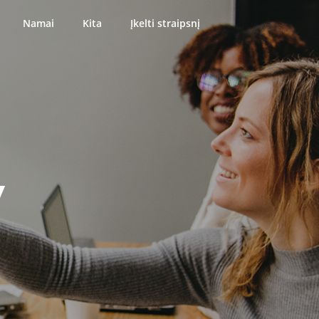
Namai
Kita
Įkelti straipsnį
y