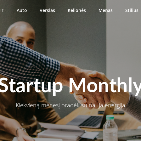
IT
Auto
Verslas
Kelionės
Menas
Stilius
Startup Monthl
Kiekvieną mėnesį pradėk su nauja energija