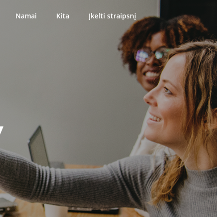
Namai
Kita
Įkelti straipsnį
y