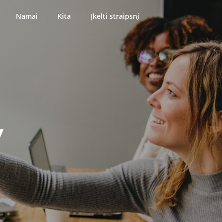
Namai
Kita
Įkelti straipsnį
y