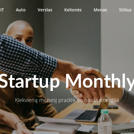
IT
Auto
Verslas
Kelionės
Menas
Stilius
Startup Monthl
Kiekvieną mėnesį pradėk su nauja energija