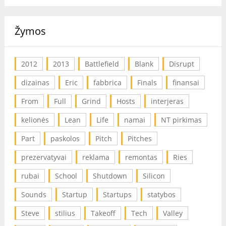
Žymos
2012
2013
Battlefield
Blank
Disrupt
dizainas
Eric
fabbrica
Finals
finansai
From
Full
Grind
Hosts
interjeras
kelionės
Lean
Life
namai
NT pirkimas
Part
paskolos
Pitch
Pitches
prezervatyvai
reklama
remontas
Ries
rubai
School
Shutdown
Silicon
Sounds
Startup
Startups
statybos
Steve
stilius
Takeoff
Tech
Valley