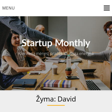
Skip
MENU
to
content
Startup Monthly
Kiekvieną mėnesį pradėk su nauja energija
Žyma:
David