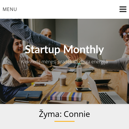
Skip
MENU
to
content
Startup Monthly
Kiekvieną mėnesį pradėk su nauja energija
Žyma:
Connie