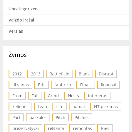
Uncategorized
Vaizdo įrašai
Verslas
Žymos
2012
2013
Battlefield
Blank
Disrupt
dizainas
Eric
fabbrica
Finals
finansai
From
Full
Grind
Hosts
interjeras
kelionės
Lean
Life
namai
NT pirkimas
Part
paskolos
Pitch
Pitches
prezervatyvai
reklama
remontas
Ries