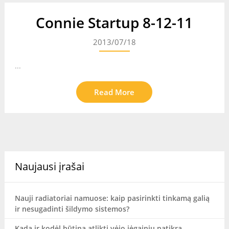
Connie Startup 8-12-11
2013/07/18
...
Read More
Naujausi įrašai
Nauji radiatoriai namuose: kaip pasirinkti tinkamą galią
ir nesugadinti šildymo sistemos?
Kada ir kodėl būtina atlikti vėjo jėgainių patikrą