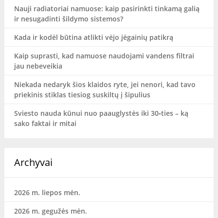
Nauji radiatoriai namuose: kaip pasirinkti tinkamą galią
ir nesugadinti šildymo sistemos?
Kada ir kodėl būtina atlikti vėjo jėgainių patikrą
Kaip suprasti, kad namuose naudojami vandens filtrai
jau nebeveikia
Niekada nedaryk šios klaidos ryte, jei nenori, kad tavo
priekinis stiklas tiesiog suskiltų į šipulius
Sviesto nauda kūnui nuo paauglystės iki 30‑ties – ką
sako faktai ir mitai
Archyvai
2026 m. liepos mėn.
2026 m. gegužės mėn.