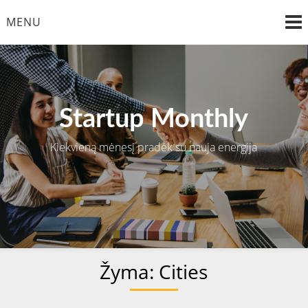
Skip
MENU
to
content
Startup Monthly
Kiekvieną mėnesį pradėk su nauja energija
Žyma:
Cities