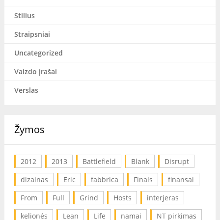
Stilius
Straipsniai
Uncategorized
Vaizdo įrašai
Verslas
Žymos
2012
2013
Battlefield
Blank
Disrupt
dizainas
Eric
fabbrica
Finals
finansai
From
Full
Grind
Hosts
interjeras
kelionės
Lean
Life
namai
NT pirkimas