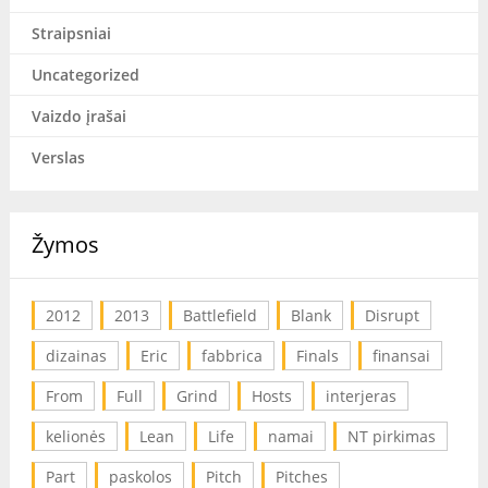
Straipsniai
Uncategorized
Vaizdo įrašai
Verslas
Žymos
2012
2013
Battlefield
Blank
Disrupt
dizainas
Eric
fabbrica
Finals
finansai
From
Full
Grind
Hosts
interjeras
kelionės
Lean
Life
namai
NT pirkimas
Part
paskolos
Pitch
Pitches