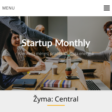
Skip
MENU
to
content
Startup Monthly
Kiekvieną mėnesį pradėk su nauja energija
Žyma:
Central