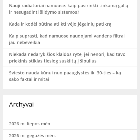
Nauji radiatoriai namuose: kaip pasirinkti tinkamą galią
ir nesugadinti šildymo sistemos?
Kada ir kodėl būtina atlikti vėjo jėgainių patikrą
Kaip suprasti, kad namuose naudojami vandens filtrai
jau nebeveikia
Niekada nedaryk šios klaidos ryte, jei nenori, kad tavo
priekinis stiklas tiesiog suskiltų į šipulius
Sviesto nauda kūnui nuo paauglystės iki 30‑ties – ką
sako faktai ir mitai
Archyvai
2026 m. liepos mėn.
2026 m. gegužės mėn.