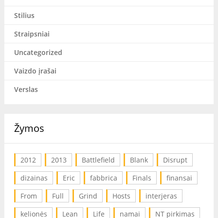
Stilius
Straipsniai
Uncategorized
Vaizdo įrašai
Verslas
Žymos
2012
2013
Battlefield
Blank
Disrupt
dizainas
Eric
fabbrica
Finals
finansai
From
Full
Grind
Hosts
interjeras
kelionės
Lean
Life
namai
NT pirkimas