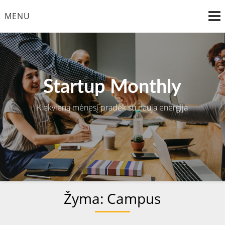
Skip
MENU
to
content
Startup Monthly
Kiekvieną mėnesį pradėk su nauja energija
Žyma:
Campus