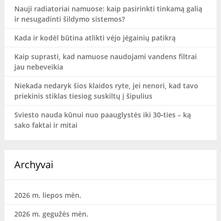
Nauji radiatoriai namuose: kaip pasirinkti tinkamą galią
ir nesugadinti šildymo sistemos?
Kada ir kodėl būtina atlikti vėjo jėgainių patikrą
Kaip suprasti, kad namuose naudojami vandens filtrai
jau nebeveikia
Niekada nedaryk šios klaidos ryte, jei nenori, kad tavo
priekinis stiklas tiesiog suskiltų į šipulius
Sviesto nauda kūnui nuo paauglystės iki 30‑ties – ką
sako faktai ir mitai
Archyvai
2026 m. liepos mėn.
2026 m. gegužės mėn.