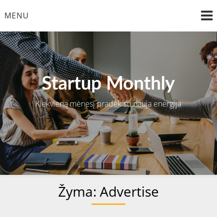
Skip
MENU
to
content
Startup Monthly
Kiekvieną mėnesį pradėk su nauja energija
Žyma:
Advertise