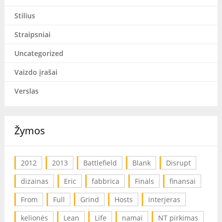
Stilius
Straipsniai
Uncategorized
Vaizdo įrašai
Verslas
Žymos
2012
2013
Battlefield
Blank
Disrupt
dizainas
Eric
fabbrica
Finals
finansai
From
Full
Grind
Hosts
interjeras
kelionės
Lean
Life
namai
NT pirkimas