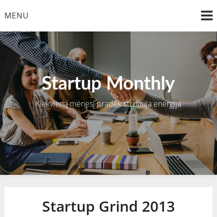
Skip
MENU
to
content
Startup Monthly
Kiekvieną mėnesį pradėk su nauja energija
Startup Grind 2013