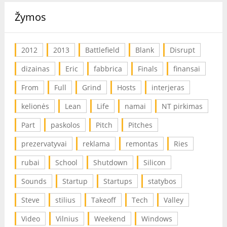
Žymos
2012
2013
Battlefield
Blank
Disrupt
dizainas
Eric
fabbrica
Finals
finansai
From
Full
Grind
Hosts
interjeras
kelionės
Lean
Life
namai
NT pirkimas
Part
paskolos
Pitch
Pitches
prezervatyvai
reklama
remontas
Ries
rubai
School
Shutdown
Silicon
Sounds
Startup
Startups
statybos
Steve
stilius
Takeoff
Tech
Valley
Video
Vilnius
Weekend
Windows