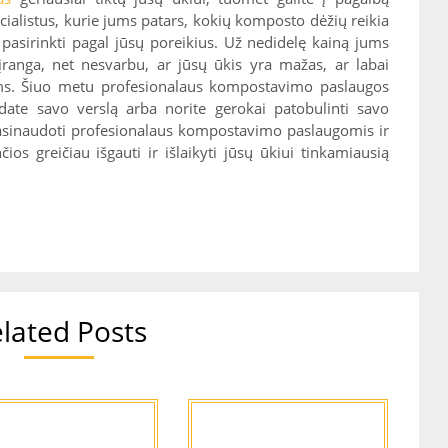
cialistus, kurie jums patars, kokių komposto dėžių reikia
pasirinkti pagal jūsų poreikius. Už nedidelę kainą jums
ranga, net nesvarbu, ar jūsų ūkis yra mažas, ar labai
lams. Šiuo metu profesionalaus kompostavimo paslaugos
edate savo verslą arba norite gerokai patobulinti savo
 pasinaudoti profesionalaus kompostavimo paslaugomis ir
čios greičiau išgauti ir išlaikyti jūsų ūkiui tinkamiausią
lated Posts