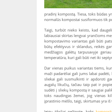
pradinį kompostą. Tiesa, toks būdas yra
normalūs kompostai susiformuos tik po
Taigi, turbūt nieko keisto, kad dauge
labiausiai skirtas lengvai yrančioms med
kompostavimo variantas gali būti pats
būtų efektyvus ir sklandus, reikės ga
medžiagos galėtų tarpusavyje geriau
temperatūra, kuri gali būti net iki sept
Dar vienas puikus variantas tiems, kuri
maži padarėliai gali jums labai padėt
sliekai gali susmulkinti ir apdoroti g
augalų likučių, tačiau taip pat ir popie
sudėti į sliekų kompostą ir saugiai pa
toks naudingas žemei, jog vienas ki
įprastinio mėšlo, taigi, skirtumas yra iš 
Jeigu tiksliai nežinote, koks
kompost