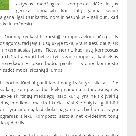
aktyvias medžiagas į komposto dėžę ir jas
gerokai pamaišyti, kad būtų galima išgauti
 gana ilgai trunkantis, nors ir nesunkus – gali būti, kad
 kelių mėnesių.
lis žmonių renkasi ir karštąjį kompostavimo būdą – jis
žiagoms, tad jeigu jūsų ūkyje tokių yra iš tiesų daug, šis
 tinkamiausias jums. Tiesa, norint, kad jūsų kompostas
na dažnai aeruoti bei vartyti savo kompostą, kad visos
 sąveikauti – tokiu būdu, pakils ir vidinė komposto
yniasdešimties laipsnių šilumos.
e nori natūraliai gauti labai daug trąšų yra sliekai – šie
i, kadangi kompostas bus kiek įmanoma natūralesnis, nes
ausybę skirtingų medžiagų, tarp kurių yra ne tik įvairių
rius, mediena, maisto likučiai. Visi šie dalykai gali būti
likti – yra žinoma, kad sliekų pagamintas biohomusas yra
logramas sliekų komposto atstoja net dvidešimt tonų
tiesų didelis.
as
geriausiai tiktų jūsų ūkiui, tuomet galite į pagalbą