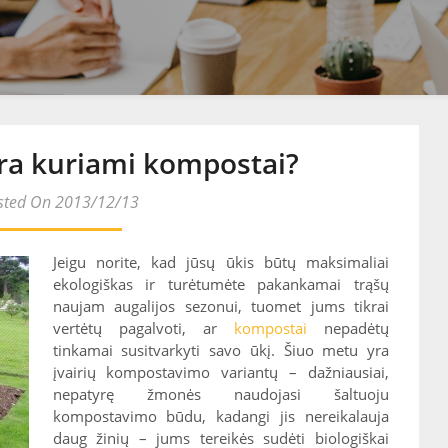
ra kuriami kompostai?
sted On 2013/12/13
Jeigu norite, kad jūsų ūkis būtų maksimaliai
ekologiškas ir turėtumėte pakankamai trąšų
naujam augalijos sezonui, tuomet jums tikrai
vertėtų pagalvoti, ar
kompostai
nepadėtų
tinkamai susitvarkyti savo ūkį. Šiuo metu yra
įvairių kompostavimo variantų – dažniausiai,
nepatyrę žmonės naudojasi šaltuoju
kompostavimo būdu, kadangi jis nereikalauja
daug žinių – jums tereikės sudėti biologiškai