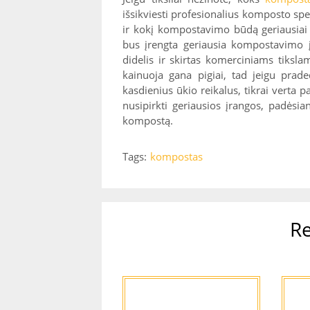
išsikviesti profesionalius komposto spe
ir kokį kompostavimo būdą geriausiai 
bus įrengta geriausia kompostavimo į
didelis ir skirtas komerciniams tiks
kainuoja gana pigiai, tad jeigu prad
kasdienius ūkio reikalus, tikrai verta
nusipirkti geriausios įrangos, padėsian
kompostą.
Tags:
kompostas
Re