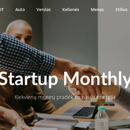
IT
Auto
Verslas
Kelionės
Menas
Stilius
Startup Monthl
Kiekvieną mėnesį pradėk su nauja energija