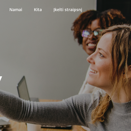
Namai
Kita
Įkelti straipsnį
y