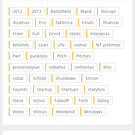
2012
2013
Battlefield
Blank
Disrupt
dizainas
Eric
fabbrica
Finals
finansai
From
Full
Grind
Hosts
interjeras
kelionės
Lean
Life
namai
NT pirkimas
Part
paskolos
Pitch
Pitches
prezervatyvai
reklama
remontas
Ries
rubai
School
Shutdown
Silicon
Sounds
Startup
Startups
statybos
Steve
stilius
Takeoff
Tech
Valley
Video
Vilnius
Weekend
Windows