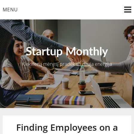
Skip
MENU
to
content
Startup Monthly
Kiekvieną mėnesį pradėk su nauja energija
Finding Employees on a