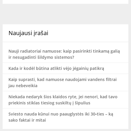
Naujausi įrašai
Nauji radiatoriai namuose: kaip pasirinkti tinkamą galią
ir nesugadinti šildymo sistemos?
Kada ir kodėl būtina atlikti vėjo jėgainių patikrą
Kaip suprasti, kad namuose naudojami vandens filtrai
jau nebeveikia
Niekada nedaryk šios klaidos ryte, jei nenori, kad tavo
priekinis stiklas tiesiog suskiltų į šipulius
Sviesto nauda kūnui nuo paauglystės iki 30‑ties – ką
sako faktai ir mitai