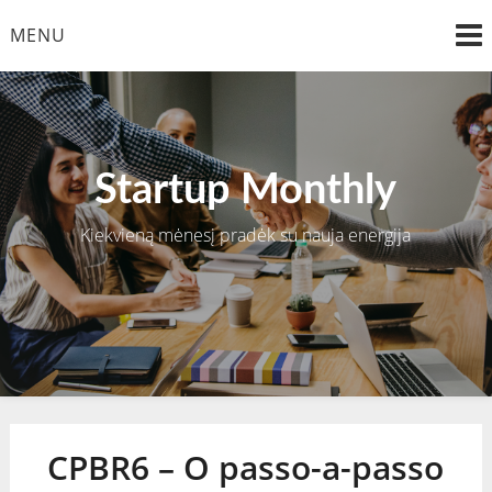
Skip
MENU
to
content
Startup Monthly
Kiekvieną mėnesį pradėk su nauja energija
CPBR6 – O passo-a-passo