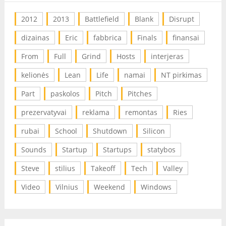
2012
2013
Battlefield
Blank
Disrupt
dizainas
Eric
fabbrica
Finals
finansai
From
Full
Grind
Hosts
interjeras
kelionės
Lean
Life
namai
NT pirkimas
Part
paskolos
Pitch
Pitches
prezervatyvai
reklama
remontas
Ries
rubai
School
Shutdown
Silicon
Sounds
Startup
Startups
statybos
Steve
stilius
Takeoff
Tech
Valley
Video
Vilnius
Weekend
Windows