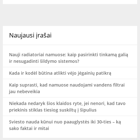
Naujausi įrašai
Nauji radiatoriai namuose: kaip pasirinkti tinkamą galią
ir nesugadinti šildymo sistemos?
Kada ir kodėl būtina atlikti vėjo jėgainių patikrą
Kaip suprasti, kad namuose naudojami vandens filtrai
jau nebeveikia
Niekada nedaryk šios klaidos ryte, jei nenori, kad tavo
priekinis stiklas tiesiog suskiltų į šipulius
Sviesto nauda kūnui nuo paauglystės iki 30‑ties – ką
sako faktai ir mitai