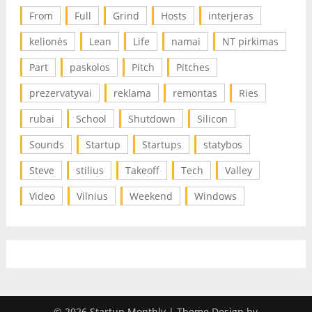
From
Full
Grind
Hosts
interjeras
kelionės
Lean
Life
namai
NT pirkimas
Part
paskolos
Pitch
Pitches
prezervatyvai
reklama
remontas
Ries
rubai
School
Shutdown
Silicon
Sounds
Startup
Startups
statybos
Steve
stilius
Takeoff
Tech
Valley
Video
Vilnius
Weekend
Windows
© 2026 Startup Monthly
| Theme Design by