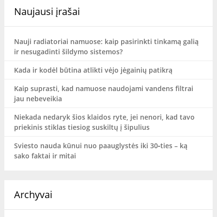
Naujausi įrašai
Nauji radiatoriai namuose: kaip pasirinkti tinkamą galią
ir nesugadinti šildymo sistemos?
Kada ir kodėl būtina atlikti vėjo jėgainių patikrą
Kaip suprasti, kad namuose naudojami vandens filtrai
jau nebeveikia
Niekada nedaryk šios klaidos ryte, jei nenori, kad tavo
priekinis stiklas tiesiog suskiltų į šipulius
Sviesto nauda kūnui nuo paauglystės iki 30‑ties – ką
sako faktai ir mitai
Archyvai