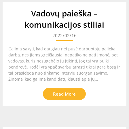
Vadovų paieška –
komunikacijos stiliai
2022/02/16
Galima sakyti, kad daugiau nei pusė darbuotojų palieka
darbą, nes jiems greičiausiai nepatiko ne pati įmonė, bet
vadovas, kuris nesugebėjo jų įtikinti, jog tai yra puiki
bendrovė. Todėl yra ypač svarbu atrasti tikrai gerą bosą ir
tai prasideda nuo tinkamo interviu suorganizavimo.
Žinoma, kad galima kandidatų klausti apie jų...
Read More