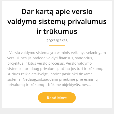
Dar kartą apie verslo
valdymo sistemų privalumus
ir trūkumus
2023/03/26
Verslo valdymo sistema yra esminis veiksnys sėkmingam
verslui, nes jis padeda valdyti finansus, sandorius,
projektus ir kitus verslo procesus. Verslo valdymo
sistemos turi daug privalumų, tačiau jos turi ir trūkumų,
kuriuos reikia atsižvelgti, norint pasirinkti tinkamą
sistemą. Nedaugžodžiaudami prieikime prie esminių
privalumų ir trūkumų – būkime objektyvūs, nes...
Read More