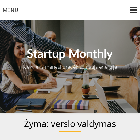
Skip
MENU
to
content
Startup Monthly
Kiekvieną mėnesį pradėk su nauja energija
Žyma:
verslo valdymas