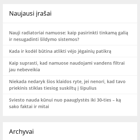
Naujausi įrašai
Nauji radiatoriai namuose: kaip pasirinkti tinkamą galią
ir nesugadinti šildymo sistemos?
Kada ir kodėl būtina atlikti vėjo jėgainių patikrą
Kaip suprasti, kad namuose naudojami vandens filtrai
jau nebeveikia
Niekada nedaryk šios klaidos ryte, jei nenori, kad tavo
priekinis stiklas tiesiog suskiltų į šipulius
Sviesto nauda kūnui nuo paauglystės iki 30‑ties – ką
sako faktai ir mitai
Archyvai