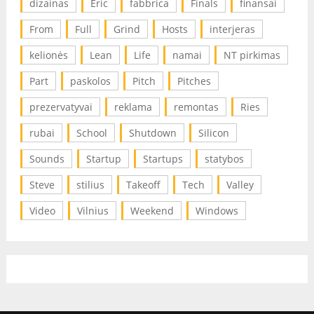
dizainas
Eric
fabbrica
Finals
finansai
From
Full
Grind
Hosts
interjeras
kelionės
Lean
Life
namai
NT pirkimas
Part
paskolos
Pitch
Pitches
prezervatyvai
reklama
remontas
Ries
rubai
School
Shutdown
Silicon
Sounds
Startup
Startups
statybos
Steve
stilius
Takeoff
Tech
Valley
Video
Vilnius
Weekend
Windows