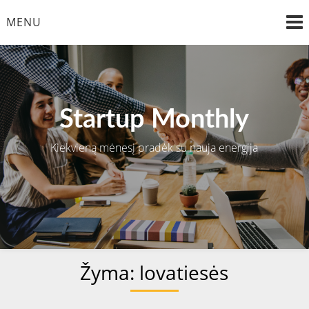
Skip
MENU
to
content
Startup Monthly
Kiekvieną mėnesį pradėk su nauja energija
Žyma:
lovatiesės