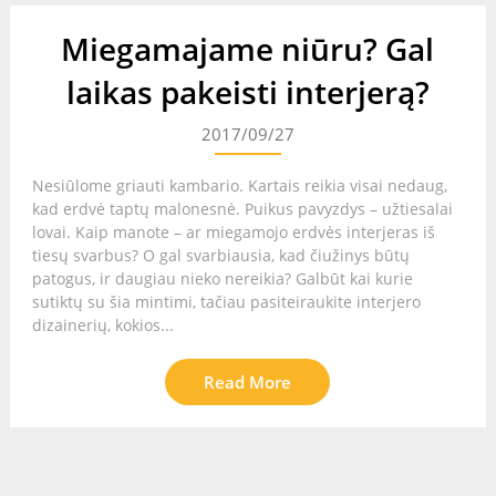
Miegamajame niūru? Gal
laikas pakeisti interjerą?
2017/09/27
Nesiūlome griauti kambario. Kartais reikia visai nedaug,
kad erdvė taptų malonesnė. Puikus pavyzdys – užtiesalai
lovai. Kaip manote – ar miegamojo erdvės interjeras iš
tiesų svarbus? O gal svarbiausia, kad čiužinys būtų
patogus, ir daugiau nieko nereikia? Galbūt kai kurie
sutiktų su šia mintimi, tačiau pasiteiraukite interjero
dizainerių, kokios...
Read More