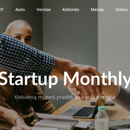
IT
Auto
Verslas
Kelionės
Menas
Stilius
Startup Monthl
Kiekvieną mėnesį pradėk su nauja energija