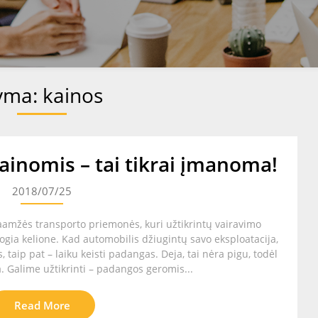
yma:
kainos
inomis – tai tikrai įmanoma!
2018/07/25
lgaamžės transporto priemonės, kuri užtikrintų vairavimo
ogia kelione. Kad automobilis džiugintų savo eksploatacija,
, taip pat – laiku keisti padangas. Deja, tai nėra pigu, todėl
. Galime užtikrinti – padangos geromis...
Read More