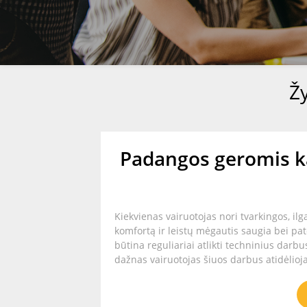
Ž
Padangos geromis ka
Kiekvienas vairuotojas nori tvarkingos, i
komfortą ir leistų mėgautis saugia bei pat
būtina reguliariai atlikti techninius darbus
dažnas vairuotojas šiuos darbus atidėlioja