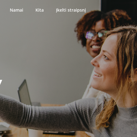
Namai
Kita
Įkelti straipsnį
y