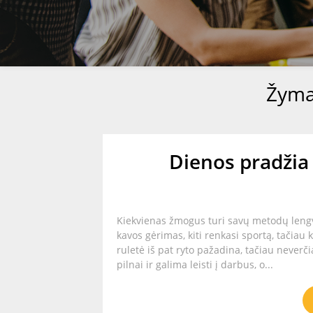
Žym
Dienos pradžia 
Kiekvienas žmogus turi savų metodų lengvi
kavos gėrimas, kiti renkasi sportą, tačiau 
ruletė iš pat ryto pažadina, tačiau neverč
pilnai ir galima leisti į darbus, o...