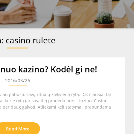
a:
casino rulete
nuo kazino? Kodėl gi ne!
2016/03/26
au pabusti, savų ritualų kiekvieną rytą. Dažniausiai tai
kai kurie rytą (ar savaitę) pradeda nuo… kazino! Casino
ia per daug galvoti. Atliekami keli statymai, prabundama
Read More