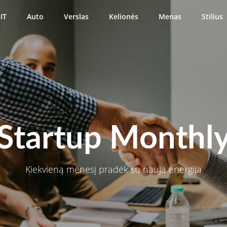
IT
Auto
Verslas
Kelionės
Menas
Stilius
Startup Monthl
Kiekvieną mėnesį pradėk su nauja energija