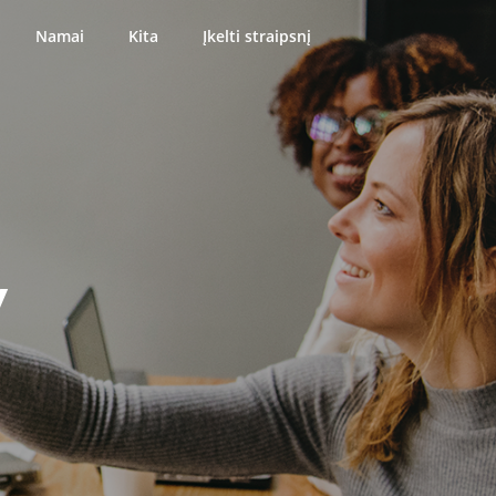
Namai
Kita
Įkelti straipsnį
y