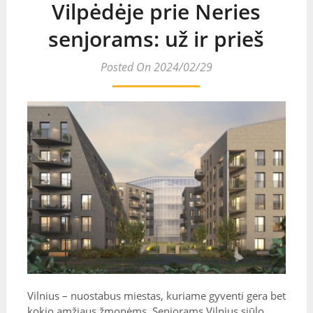
Vilpėdėje prie Neries
senjorams: už ir prieš
Posted On 2024/02/29
Vilnius – nuostabus miestas, kuriame gyventi gera bet
kokio amžiaus žmonėms. Senjorams Vilnius siūlo