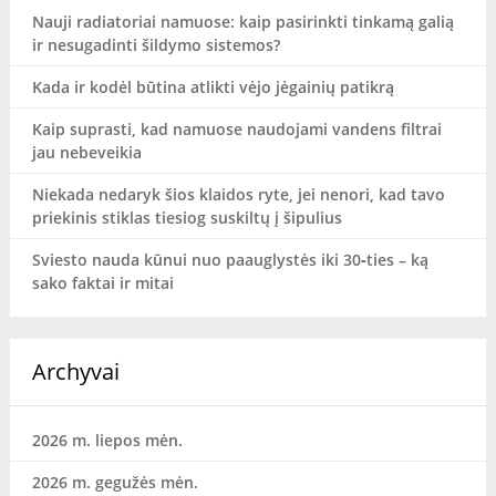
Nauji radiatoriai namuose: kaip pasirinkti tinkamą galią
ir nesugadinti šildymo sistemos?
Kada ir kodėl būtina atlikti vėjo jėgainių patikrą
Kaip suprasti, kad namuose naudojami vandens filtrai
jau nebeveikia
Niekada nedaryk šios klaidos ryte, jei nenori, kad tavo
priekinis stiklas tiesiog suskiltų į šipulius
Sviesto nauda kūnui nuo paauglystės iki 30‑ties – ką
sako faktai ir mitai
Archyvai
2026 m. liepos mėn.
2026 m. gegužės mėn.