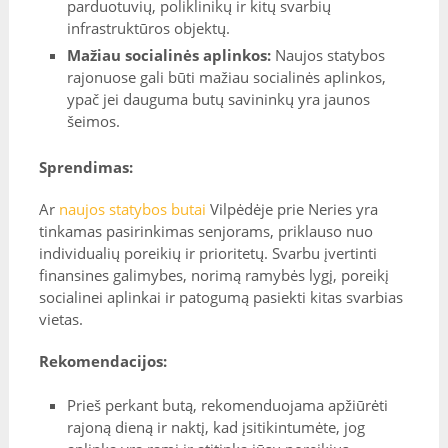
parduotuvių, poliklinikų ir kitų svarbių
infrastruktūros objektų.
Mažiau socialinės aplinkos:
Naujos statybos
rajonuose gali būti mažiau socialinės aplinkos,
ypač jei dauguma butų savininkų yra jaunos
šeimos.
Sprendimas:
Ar
naujos statybos butai
Vilpėdėje prie Neries yra
tinkamas pasirinkimas senjorams, priklauso nuo
individualių poreikių ir prioritetų. Svarbu įvertinti
finansines galimybes, norimą ramybės lygį, poreikį
socialinei aplinkai ir patogumą pasiekti kitas svarbias
vietas.
Rekomendacijos:
Prieš perkant butą, rekomenduojama apžiūrėti
rajoną dieną ir naktį, kad įsitikintumėte, jog