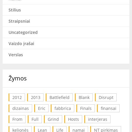
Stilius
Straipsniai
Uncategorized
Vaizdo įrašai
Verslas
Žymos
2012
2013
Battlefield
Blank
Disrupt
dizainas
Eric
fabbrica
Finals
finansai
From
Full
Grind
Hosts
interjeras
kelionės
Lean
Life
namai
NT pirkimas