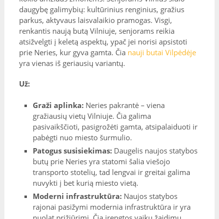
daugybę galimybių: kultūrinius renginius, gražius
parkus, aktyvaus laisvalaikio pramogas. Visgi,
renkantis naują butą Vilniuje, senjorams reikia
atsižvelgti į keletą aspektų, ypač jei norisi apsistoti
prie Neries, kur gyva gamta. Čia
nauji butai Vilpėdėje
yra vienas iš geriausių variantų.
Už:
Graži aplinka:
Neries pakrantė – viena
gražiausių vietų Vilniuje. Čia galima
pasivaikščioti, pasigrožėti gamta, atsipalaiduoti ir
pabėgti nuo miesto šurmulio.
Patogus susisiekimas:
Daugelis naujos statybos
butų prie Neries yra statomi šalia viešojo
transporto stotelių, tad lengvai ir greitai galima
nuvykti į bet kurią miesto vietą.
Moderni infrastruktūra:
Naujos statybos
rajonai pasižymi modernia infrastruktūra ir yra
nuolat prižiūrimi. Čia įrengtos vaikų žaidimų