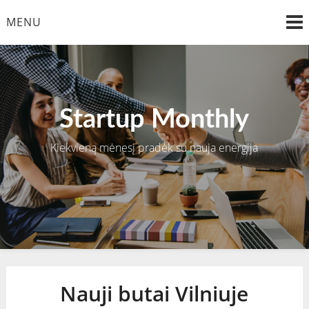
Skip
MENU
to
content
Startup Monthly
Kiekvieną mėnesį pradėk su nauja energija
Nauji butai Vilniuje