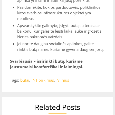
aplinka yra rami ir atitinka jūsų poreikius.
Pasidomėkite, kokios parduotuvės, poliklinikos ir
kitos svarbios infrastruktūros objektai yra
netoliese.
Apsvarstykite galimybę įsigyti butą su terasa ar
balkonu, kur galėsite leisti laiką lauke ir grožėtis
Neries pakrantės vaizdais.
Jei norite daugiau socialinės aplinkos, galite
rinktis butą name, kuriame gyvena daug senjorų.
Svarbiausia – išsirinkti butą, kuriame
jaustumeisi komfortiškai ir laimingai.
Tags:
butai
,
NT pirkimas
,
Vilnius
Related Posts