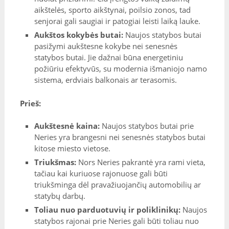
aikštelės, sporto aikštynai, poilsio zonos, tad
senjorai gali saugiai ir patogiai leisti laiką lauke.
Aukštos kokybės butai:
Naujos statybos butai
pasižymi aukštesne kokybe nei senesnės
statybos butai. Jie dažnai būna energetiniu
požiūriu efektyvūs, su modernia išmaniojo namo
sistema, erdviais balkonais ar terasomis.
Prieš:
Aukštesnė kaina:
Naujos statybos butai prie
Neries yra brangesni nei senesnės statybos butai
kitose miesto vietose.
Triukšmas:
Nors Neries pakrantė yra rami vieta,
tačiau kai kuriuose rajonuose gali būti
triukšminga dėl pravažiuojančių automobilių ar
statybų darbų.
Toliau nuo parduotuvių ir poliklinikų:
Naujos
statybos rajonai prie Neries gali būti toliau nuo